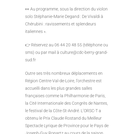
👀 Au programme, sous la direction du violon
solo Stéphanie-Marie Degand : De Vivaldi à
Chérubini : ravissements et splendeurs
italiennes ».
👉 Réservez au 06 44 20 48 55 (téléphone ou
sms) ou par mail à culture@cdc-berry-grand-
sud.fr
Outre ses très nombreux déplacements en
Région Centre-Val-de-Loire, l’orchestre est
accueilli dans les plus grandes salles
françaises comme la Philharmonie de Paris,
la Cité Internationale des Congrès de Nantes,
le festival de la Côte-St-André. L’ORSC-T a
obtenu le Prix Claude Rostand du Meilleur
Spectacle Lyrique de Province pour le Pays de
Joseph-Guy Ropartz au cours de la saison