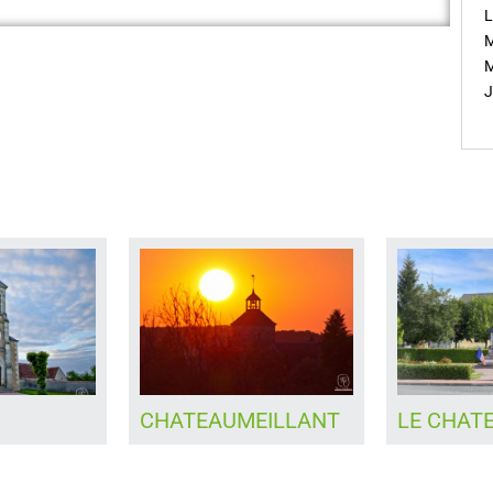
L
M
M
J
EILLANT
LE CHATELET
LA CELE