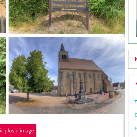
N
T
E
H
ir plus d'image